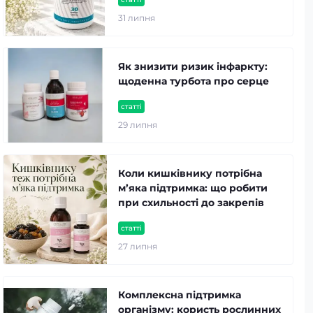
31 липня
Як знизити ризик інфаркту:
щоденна турбота про серце
статті
29 липня
Коли кишківнику потрібна
м’яка підтримка: що робити
при схильності до закрепів
статті
27 липня
Комплексна підтримка
організму: користь рослинних