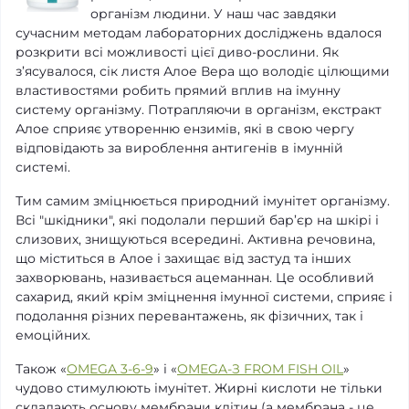
організм людини. У наш час завдяки
сучасним методам лабораторних досліджень вдалося
розкрити всі можливості цієї диво-рослини. Як
з’ясувалося, сік листя Алое Вера що володіє цілющими
властивостями робить прямий вплив на імунну
систему організму. Потрапляючи в організм, екстракт
Алое сприяє утворенню ензимів, які в свою чергу
відповідають за вироблення антигенів в імунній
системі.
Тим самим зміцнюється природний імунітет організму.
Всі "шкідники", які подолали перший бар’єр на шкірі і
слизових, знищуються всередині. Активна речовина,
що міститься в Алое і захищає від застуд та інших
захворювань, називається ацеманнан. Це особливий
сахарид, який крім зміцнення імунної системи, сприяє і
подолання різних перевантажень, як фізичних, так і
емоційних.
Також «
OMEGA 3-6-9
» і «
OMEGA-З FROM FISH OIL
»
чудово стимулюють імунітет. Жирні кислоти не тільки
складають основу мембрани клітин (а мембрана - це