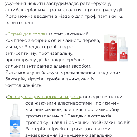
усунення нежиті і застуди.Надає регенеруючу,
антибактеріальну, протизапальну і противірусну дії.
Його можна вводити в ніздрю для профілактики 1-2
рази на день.
«
Спрей для горла
» містить активний
комплекс з ефірних олій: чайного дерева,
м’яти, чебрецю, герані і надає
антисептичну, протизапальну,
противірусну дії. Колоїдне срібло є
сильним антибактеріальним засобом.
Його молекули блокують розмноження шкідливих
бактерій, вірусів і грибків, знижуючи їх
життєдіяльність.
«
Освіжувач для порожнини рота
» володіє не тільки
освіжаючими властивостями і приємним
м’ятним смаком, але і має протимікробну і
протизапальну дії. Завдяки екстрактів
прополісу, шавлії і ромашки, засіб захищає від
бактерій і вірусів, сприяє загальному
знезараження і зменшенню запальних