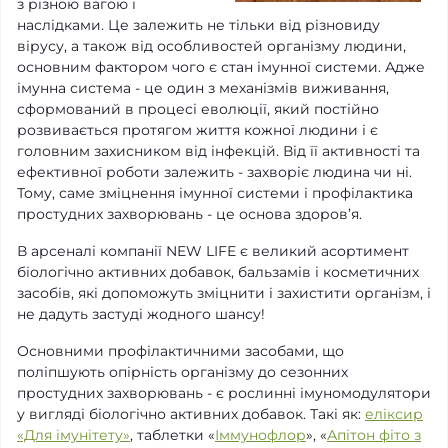
з різною вагою і
наслідками. Це залежить не тільки від різновиду
вірусу, а також від особливостей організму людини,
основним фактором чого є стан імунної системи. Адже
імунна система - це один з механізмів виживання,
сформований в процесі еволюції, який постійно
розвивається протягом життя кожної людини і є
головним захисником від інфекцій. Від її активності та
ефективної роботи залежить - захворіє людина чи ні.
Тому, саме зміцнення імунної системи і профілактика
простудних захворювань - це основа здоров’я.
В арсеналі компанії NEW LIFE є великий асортимент
біологічно активних добавок, бальзамів і косметичних
засобів, які допоможуть зміцнити і захистити організм, і
не дадуть застуді жодного шансу!
Основними профілактичними засобами, що
поліпшують опірність організму до сезонних
простудних захворювань - є рослинні імуномодулятори
у вигляді біологічно активних добавок. Такі як:
еліксир
«Для імунітету»
, таблетки «
Іммунофлор
», «
Апітон фіто з