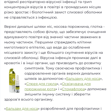
епідемії респіраторно-вірусної інфекції та грип
концентрація вірусів в повітрі в громадських місцях
різко зростає і біологічний захист слизової оболонки
не справляється з інфекцією.
Верхні дихальні шляхи ніс, носова порожнина, глотка -
представляють собою фільтр, що забезпечує очищення
вдихуваного повітря від значної частини зважених в
ньому частинок. Першими страждають клітини
миготливого епітелію, що веде до ослаблення
місцевого захисту і ще більшого скупчення вірусів на
слизовій оболонці. Вірусна інфекція проникає далі в
кровотік і в інші органи, що призводить до розвитку
симптомів. Тому своєчасна профілактика і
оздоровлення органів верхніх дихальних
шляхів за допомогою «
Бальзаму для носа
»,
«
Спрея для горла
», «
Освіжувача для
порожнини рота
» і «
Стомафлора
» допоможе
зміцнити імунну систему і зберегти
здоров’я всього організму.
«
Бальзам для носа
» розроблений для профілактики і