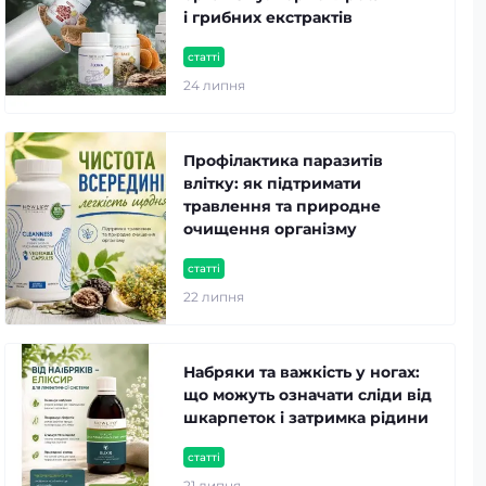
і грибних екстрактів
статті
24 липня
Профілактика паразитів
влітку: як підтримати
травлення та природне
очищення організму
статті
22 липня
Набряки та важкість у ногах:
що можуть означати сліди від
шкарпеток і затримка рідини
статті
21 липня