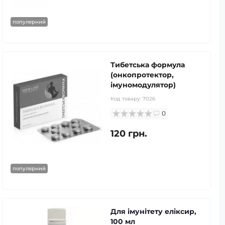
популярний
Тибетська формула
(онкопротектор,
імуномодулятор)
Код товару:
7026
0
120 грн.
популярний
Для імунітету еліксир,
100 мл