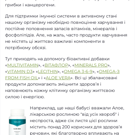
грибки і канцерогени.
Для підтримки імунної системи в активному стані
нашому організму необхідно повноцінне харчування і
постійне поповнення запасів вітамінів, мінералів і
фосфоліпідів. Але, на жаль, часто продукти харчування
не містять ці життєво важливі компоненти в
потрібному обсязі.
Тут приходять на допомогу біоактивні добавки
«
MULTIVITAMIN
», «
ВІТАФЛОР
», «
MINERALS PRO
»,
«
VITAMIN D3
» «
LECITHIN
», «
OMEGA 3-6-9
», «
OMEGA-З
FROM FISH OIL
» і «
ALOE VERA
». Всі ці збалансовані
продукти допомагають зміцнити здоров’я і
наповнюють кожну клітинку організму життєвою
силою і енергією.
Наприклад, ще наші бабусі вважали Алое,
лікарською рослиною "від усіх хвороб" і
неспроста, адже сік листя цієї рослини
містить понад 200 корисних для здоров’я
речовин, які благотворно впливають на