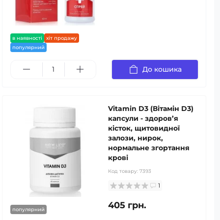
в наявності
хіт продажу
популярний
До кошика
Vitamin D3 (Вітамін D3)
капсули - здоров’я
кісток, щитовидної
залози, нирок,
нормальне згортання
крові
Код товару:
7393
1
405 грн.
популярний