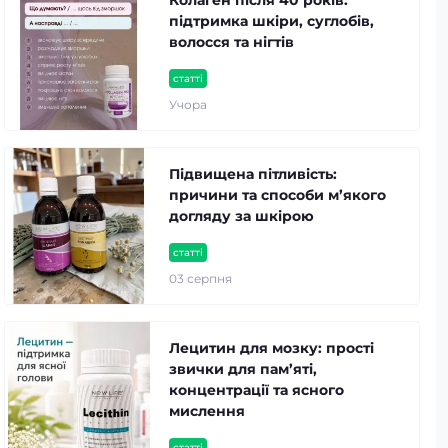
Колаген після 40 років:
підтримка шкіри, суглобів,
волосся та нігтів
статті
Учора
Підвищена пітливість:
причини та способи м’якого
догляду за шкірою
статті
03 серпня
Лецитин для мозку: прості
звички для пам’яті,
концентрації та ясного
мислення
статті