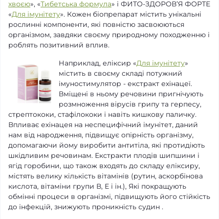
хвоєю
», «
Тибетська формула
» і ФИТО-ЗДОРОВ’Я ФОРТЕ
«
Для імунітету
». Кожен біопрепарат містить унікальні
рослинні компоненти, які повністю засвоюються
організмом, завдяки своєму природному походженню і
роблять позитивний вплив.
Наприклад, еліксир «
Для імунітету
»
містить в своєму складі потужний
імуностимулятор - екстракт ехінацеї.
Вміщені в ньому речовини пригнічують
розмноження вірусів грипу та герпесу,
стрептококи, стафілококи і навіть кишкову паличку.
Впливає ехінацея на неспецифічний імунітет, даний
нам від народження, підвищує опірність організму,
допомагаючи йому виробити антитіла, які протидіють
шкідливим речовинам. Екстракти плодів шипшини і
ягід горобини, що також входять до складу еліксиру,
містять велику кількість вітамінів (рутин, аскорбінова
кислота, вітаміни групи В, Е і ін.), Які покращують
обмінні процеси в організмі, підвищують його стійкість
до інфекцій, знижують проникність судин .