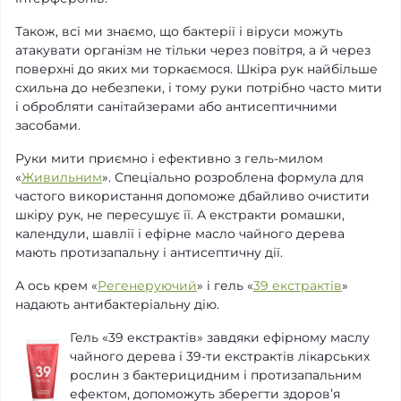
Також, всі ми знаємо, що бактерії і віруси можуть
атакувати організм не тільки через повітря, а й через
поверхні до яких ми торкаємося. Шкіра рук найбільше
схильна до небезпеки, і тому руки потрібно часто мити
і обробляти санітайзерами або антисептичними
засобами.
Руки мити приємно і ефективно з гель-милом
«
Живильним
». Спеціально розроблена формула для
частого використання допоможе дбайливо очистити
шкіру рук, не пересушує її. А екстракти ромашки,
календули, шавлії і ефірне масло чайного дерева
мають протизапальну і антисептичну дії.
А ось крем «
Регенеруючий
» і гель «
39 екстрактів
»
надають антибактеріальну дію.
Гель «39 екстрактів» завдяки ефірному маслу
чайного дерева і 39-ти екстрактів лікарських
рослин з бактерицидним і протизапальним
ефектом, допоможуть зберегти здоров’я