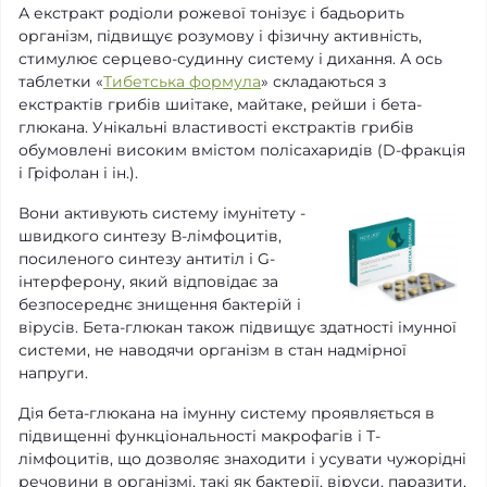
А екстракт родіоли рожевої тонізує і бадьорить
організм, підвищує розумову і фізичну активність,
стимулює серцево-судинну систему і дихання. А ось
таблетки «
Тибетська формула
» складаються з
екстрактів грибів шиітаке, майтаке, рейши і бета-
глюкана. Унікальні властивості екстрактів грибів
обумовлені високим вмістом полісахаридів (D-фракція
і Гріфолан і ін.).
Вони активують систему імунітету -
швидкого синтезу В-лімфоцитів,
посиленого синтезу антитіл і G-
інтерферону, який відповідає за
безпосереднє знищення бактерій і
вірусів. Бета-глюкан також підвищує здатності імунної
системи, не наводячи організм в стан надмірної
напруги.
Дія бета-глюкана на імунну систему проявляється в
підвищенні функціональності макрофагів і Т-
лімфоцитів, що дозволяє знаходити і усувати чужорідні
речовини в організмі, такі як бактерії, віруси, паразити,