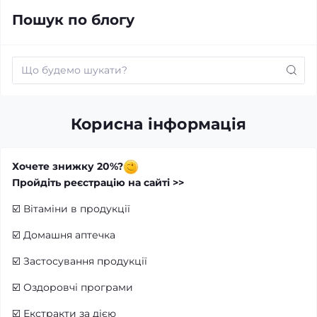
Пошук по блогу
Корисна інформація
Хочете знижку 20%?
Пройдіть реєстрацію на сайті >>
☑️
Вітаміни в продукції
☑️
Домашня аптечка
☑️
Застосування продукції
☑️
Оздоровчі програми
☑️
Екстракти за дією