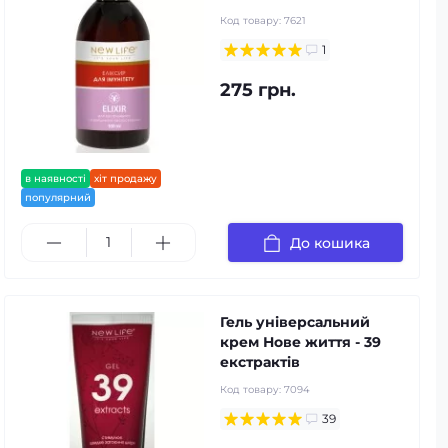
Код товару:
7621
1
275 грн.
в наявності
хіт продажу
популярний
До кошика
Гель універсальний
крем Нове життя - 39
екстрактів
Код товару:
7094
39