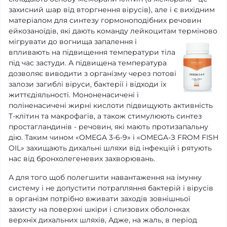
захисний шар від вторгнення вірусів), але і є вихідним
матеріалом для синтезу гормоноподібних речовин
ейкозаноїдів, які дають команду лейкоцитам терміново
мігрувати до вогнища запалення і
впливають на підвищення температури тіла
під час застуди. А підвищена температура
дозволяє виводити з організму через потові
залози загиблі віруси, бактерії і відходи їх
життєдіяльності. Мононенасичені і
поліненасичені жирні кислоти підвищують активність
Т-клітин та макрофагів, а також стимулюють синтез
простагландинів - речовин, які мають протизапальну
дію. Таким чином «OMEGA 3-6-9» і «OMEGA-З FROM FISH
OIL» захищають дихальні шляхи від інфекцій і рятують
нас від бронхолегеневих захворювань.
А для того щоб полегшити навантаження на імунну
систему і не допустити потрапляння бактерій і вірусів
в організм потрібно вживати заходів зовнішньої
захисту на поверхні шкіри і слизових оболонках
верхніх дихальних шляхів, Адже, на жаль, в період