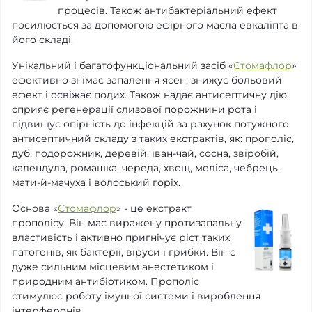
процесів. Також антибактеріальний ефект
посилюється за допомогою ефірного масла евкаліпта в
його складі.
Унікальний і багатофункціональний засіб «
Стомафлор
»
ефективно знімає запалення ясен, знижує больовий
ефект і освіжає подих. Також надає антисептичну дію,
сприяє регенерації слизової порожнини рота і
підвищує опірність до інфекцій за рахунок потужного
антисептичний складу з таких екстрактів, як: прополіс,
дуб, подорожник, деревій, іван-чай, сосна, звіробій,
календула, ромашка, череда, хвощ, меліса, чебрець,
мати-й-мачуха і волоський горіх.
Основа «
Стомафлор
» - це екстракт
прополісу. Він має виражену протизапальну
властивість і активно пригнічує ріст таких
патогенів, як бактерії, віруси і грибки. Він є
дуже сильним місцевим анестетиком і
природним антибіотиком. Прополіс
стимулює роботу імунної системи і вироблення
інтерферонів.