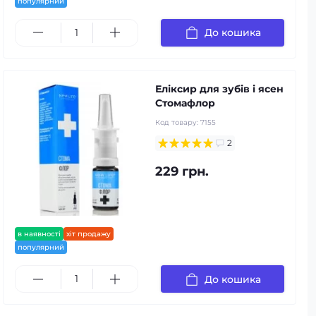
популярний
До кошика
Еліксир для зубів і ясен
Стомафлор
Код товару:
7155
2
229 грн.
в наявності
хіт продажу
популярний
До кошика