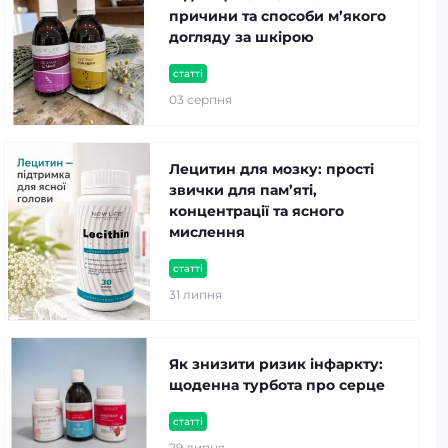
причини та способи м’якого
догляду за шкірою
статті
03 серпня
Лецитин для мозку: прості
звички для пам’яті,
концентрації та ясного
мислення
статті
31 липня
Як знизити ризик інфаркту:
щоденна турбота про серце
статті
29 липня