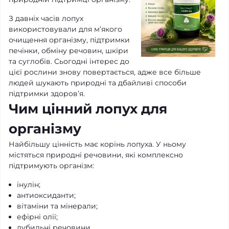
З давніх часів лопух
використовували для м’якого
очищення організму, підтримки
печінки, обміну речовин, шкіри
та суглобів. Сьогодні інтерес до
цієї рослини знову повертається, адже все більше
людей шукають природні та дбайливі способи
підтримки здоров’я.
Чим цінний лопух для
організму
Найбільшу цінність має корінь лопуха. У ньому
містяться природні речовини, які комплексно
підтримують організм:
інулін;
антиоксиданти;
вітаміни та мінерали;
ефірні олії;
дубильні речовини.