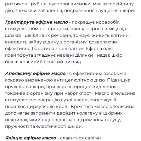
розтяжок і рубців, вугрової висипки, має заспокійливу
дію, знімаючи запалення, подразнення і лущення шкіри.
Грейпфрута ефірне масло
- покращує кровообіг,
стимулює обмінні процеси, очищає кров і лімфу від
шлаків і шкідливих речовин, тонізує, живить клітини,
виводить зайву рідину з організму, дозволяючи
ефективно боротися з целюлітом. Ефірна олія
грейпфрута згладжує нерівні ділянки і надає шкірі
більш красивий і свіжий вигляд.
Апельсину ефірне масло
- є ефективним засобом з
яскраво вираженою антицелюлітною дією. Підвищує
пружність шкіри, прискорює процес виділення
токсинів з організму при набряклості. Масло апельсина
стимулює регенерацію сухої шкіри, зволожує її і
посилює циркуляцію крові. Крім того масло апельсина
допомагає заповнити дефіцит колагену в шкірних
покривах, який відповідає за підтримання тонусу,
пружності та еластичності шкіри.
Ялівцю ефірне масло
- славиться своїми