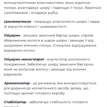
антицелюлітними властивостями, воно відмінно
тонізує, розгладжує шкіру і підвищує її тонус, бореться
з розтяжками і згладжує рубці.
Циклометикон
- покращує еластичність шкіри і надає
їй відчуття м’якості і шовковистості.
Гліцерин
- зміцнює захисний бар’єр шкіри, сприяє
збереженню вологи в шарах шкіри і захищає її від
шкідливих хімічних сполук. Стимулює відлущування
відмерлих клітин.
Гліцерин моностеарат
- емульгатор рослинного
походження. Забезпечує шкіру захисним бар’єром,
який не випускає вологу і захищає від вільних
радикалів.
Ароматизатор
- це речовина, яка використовується
для додання до косметичного засобу запаху, що
поліпшує аромат готового виробу.
Стабілізатор
- забезпечує стабільність готового