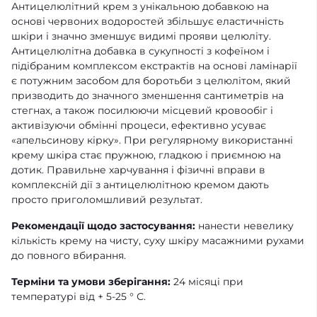
Антицелюлітний крем з унікальною добавкою на
основі червоних водоростей збільшує еластичність
шкіри і значно зменшує видимі прояви целюліту.
Антицелюлітна добавка в сукупності з кофеїном і
підібраним комплексом екстрактів на основі ламінарії
є потужним засобом для боротьби з целюлітом, який
призводить до значного зменшення сантиметрів на
стегнах, а також посилюючи місцевий кровообіг і
активізуючи обмінні процеси, ефективно усуває
«апельсинову кірку». При регулярному використанні
крему шкіра стає пружною, гладкою і приємною на
дотик. Правильне харчування і фізичні вправи в
комплексній дії з антицелюлітною кремом дають
просто приголомшливий результат.
Рекомендації щодо застосування:
нанести невелику
кількість крему на чисту, суху шкіру масажними рухами
до повного вбирання.
Терміни та умови зберігання:
24 місяці при
температурі від + 5-25 ° С.