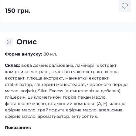
150 грн.
Опис
Форма випуску:
80 мл.
Склад:
вода демінералізована, ламінарії екстракт,
комірника екстракт, зеленого чаю екстракт, хвоща
екстракт, плюща екстракт, манжетки екстракт,
стабілізатор, гліцерин моностеарат, червоного перцю
масло, кофеїн, Slim-Excess (антицелюлітна добавка),
гліцерин, циклометикон, горіха пекан масло,
фісташкове масло, вітамінний комплекс (А, Е), ялівцю
ефірне масло, грейпфрута ефірне масло, апельсина
ефірне масло, ароматизатор, антисептик.
Показання: