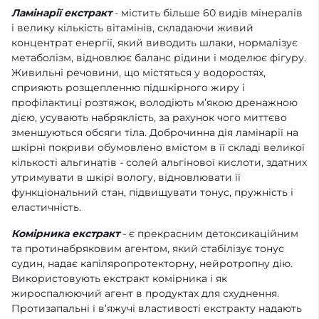
Ламінарії екстракт
- містить більше 60 видів мінералів
і велику кількість вітамінів, складаючи живий
концентрат енергії, який виводить шлаки, нормалізує
метаболізм, відновлює баланс рідини і моделює фігуру.
Живильні речовини, що містяться у водоростях,
сприяють розщепленню підшкірного жиру і
профілактиці розтяжок, володіють м’якою дренажною
дією, усувають набряклість, за рахунок чого миттєво
зменшуються обсяги тіла. Доброчинна дія ламінарії на
шкірні покриви обумовлено вмістом в її складі великої
кількості альгинатів - солей альгінової кислоти, здатних
утримувати в шкірі вологу, відновлювати її
функціональний стан, підвищувати тонус, пружність і
еластичність.
Комірника екстракт
- є прекрасним детоксикаційним
та протинабряковим агентом, який стабілізує тонус
судин, надає капіляропротекторну, нейротропну дію.
Використовують екстракт комірника і як
жироспалюючий агент в продуктах для схуднення.
Протизапальні і в’яжучі властивості екстракту надають