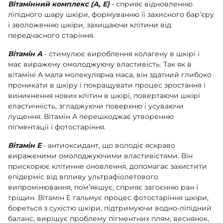
Вітамінний комплекс (А, Е)
- сприяє відновленню
ліпідного шару шкіри, формуванню її захисного бар’єру
і зволоженню шкіри, захищаючи клітини від
передчасного старіння.
Вітамін А
- стимулює вироблення колагену в шкірі і
має виражену омолоджуючу властивість. Так як в
вітаміні А мала молекулярна маса, він здатний глибоко
проникати в шкіру і покращувати процес зростання і
виникнення нових клітин в шкірі, повертаючи шкірі
еластичність, згладжуючи поверхню і усуваючи
лущення. Вітамін А перешкоджає утворенню
пігментації і фотостаріння.
Вітамін Е
- антиоксидант, що володіє яскраво
вираженими омолоджуючими властивістями. Він
прискорює клітинне оновлення, допомагає захистити
епідерміс від впливу ультрафіолетового
випромінювання, пом’якшує, сприяє загоєнню ран і
тріщин. Вітамін Е гальмує процес фотостаріння шкіри,
бореться з сухістю шкіри, підтримуючи водно-ліпідний
баланс, вирішує проблему пігментних плям, веснянок,