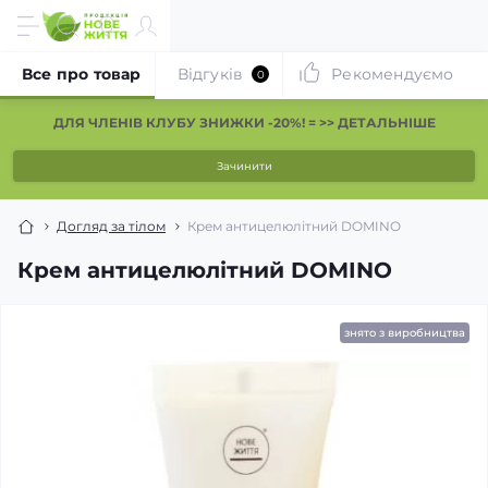
Все про товар
Відгуків
Рекомендуємо
0
ДЛЯ ЧЛЕНІВ КЛУБУ ЗНИЖКИ -20%! = >> ДЕТАЛЬНІШЕ
Зачинити
Догляд за тілом
Крем антицелюлітний DOMINO
Крем антицелюлітний DOMINO
знято з виробництва