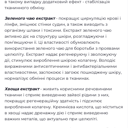
в такому випадку додатковий ефект - стабілізація
тканинного обміну.
Зеленого чаю екстракт
- покращує циркуляцію крові і
лімфи, зміцнює стінки судин, а також виводить з
організму шлаки і токсини. Екстракт зеленого чаю
активно діє на структуру шкіри, розгладжуючи і
пом’якшуючи її. Ці властивості обумовлюють
використання зеленого чаю для боротьби з проявами
целюліту. Екстракт надає регенеруючу і зволожуючу
дії, стимулює вироблення шкірою колагену. Володіє
вираженими антисептичними і антибактеріальними
властивостями, заспокоює і загоює пошкоджену шкіру,
нормалізує обмінні процеси в тканинах.
Хвоща екстракт
- живить корисними речовинами
тканини і сприяє виведенню зайвої рідини з них,
покращує регенераційну здатність і підсилює
вироблення колагену. Кремнієва кислота, що міститься
в хвощі надає дренажну дію і сприяє виведенню
важких металів, що актуально при целюліті.