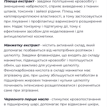
Плюща екстракт
- завдяки поліпшенню кровообігу і
зменшенню набряклості, сприяє виведенню з тканин
шлаків, токсинів і зайвої рідини. Плющ має
капіляроукріплюючі властивості, а тому застосовується
при лікуванні і профілактиці варикозного розширення
вен. Надає тонізуючу і підтягуючу дії, тому є
ефективним засобом для моделювання і для
антицелюлитної косметики.
Манжетку екстракт
- містить активний склад, який
допомагає позбавиться від непотрібних розтяжок і
целюліту. Завдяки флаваноїдам, що входять до складу
манжетки, підвищується кровообіг і поліпшується
обмін, що важливо для усунення целюліту.
Фенолкарбонова кислота в складі манжетки має
зігріваючу дію, при цьому збільшується метаболізм в
підшкірних жирових тканинах і кульки целюліту
починають інтенсивно розщеплюватися і розчиняться
саме при зігріванні.
Червоного перцю масло
- стимулює кровопостачання
в підшкірному шарі, допомагає при відвисанні шкіри,