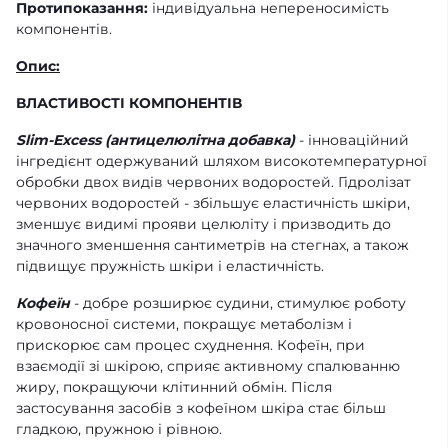
Протипоказання:
індивідуальна непереносимість
компонентів.
Опис:
ВЛАСТИВОСТІ КОМПОНЕНТІВ
Slim-Excess (антицелюлітна добавка)
- інноваційний
інгредієнт одержуваний шляхом високотемпературної
обробки двох видів червоних водоростей. Гідролізат
червоних водоростей - збільшує еластичність шкіри,
зменшує видимі прояви целюліту і призводить до
значного зменшення сантиметрів на стегнах, а також
підвищує пружність шкіри і еластичність.
Кофеїн
- добре розширює судини, стимулює роботу
кровоносної системи, покращує метаболізм і
прискорює сам процес схуднення. Кофеїн, при
взаємодії зі шкірою, сприяє активному спалюванню
жиру, покращуючи клітинний обмін. Після
застосування засобів з кофеїном шкіра стає більш
гладкою, пружною і рівною.