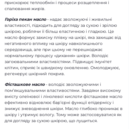
прискорює теплообмін і процеси розщеплення і
спалювання жирів.
Горіха пекан масло
- надає зволожуючі і живильні
властивості, підходить для догляду за сухою і зрілою
шкірою, роблячи її більш еластичною і гладкою. Це
масло формує захисну плівку на шкірі, яка захищає від
негативного впливу на шкіру навколишнього
середовища, але при цьому не перешкоджає
нормальному процесу «дихання» шкіри. Володіє
загоювальними властивістями. Підвищує імунітет
клітин, сприяє їх швидкому оновленню. Омолоджуює,
регенерує шкірний покрив.
Фісташкове масло
- володіє зволожуючими і
пом’якшувальними властивостями. Завдяки високому
вмісту олеїнової і лінолевої кислоти фісташкове масло
ефективно відновлює бар’єрні функції епідермісу і
знижує зневоднення шкіри. Масло глибоко проникає в
шкіру і утримує вологу. Тому може застосовуватися як
для догляду за сухою шкірою, що лущиться.