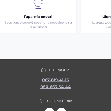
Гарантія якості
Шви
Весь товар сертифіковано та перевірене на
Швидка дост
знак якості
на
ТЕЛЕФОНИ:
067-819-41-16
050-663-54-44
СОЦ МЕРЕЖІ: