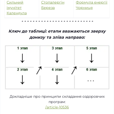
Сильний
Стопалергін
Формула енергії
імунітет
Береза
Чорниця
Календула
- - - - - - - - - - - - - - - - - - - - - - - - - -
Ключ до таблиці: етапи вважаються зверху
донизу та зліва направо:
Докладніше про принципи складання оздоровчих
програм:
/article-10536