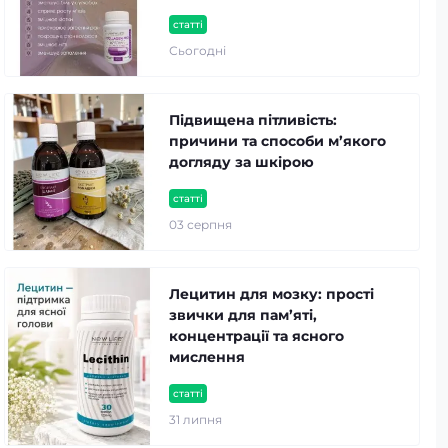
статті
Сьогодні
Підвищена пітливість:
причини та способи м’якого
догляду за шкірою
статті
03 серпня
Лецитин для мозку: прості
звички для пам’яті,
концентрації та ясного
мислення
статті
31 липня