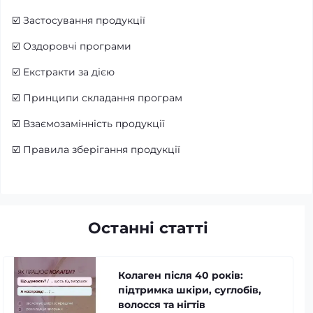
☑️
Застосування продукції
☑️
Оздоровчі програми
☑️
Екстракти за дією
☑️
Принципи складання програм
☑️
Взаємозамінність продукції
☑️
Правила зберігання продукції
Останні статті
Колаген після 40 років:
підтримка шкіри, суглобів,
волосся та нігтів