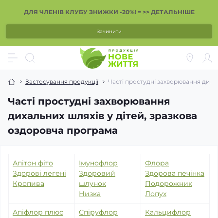
ДЛЯ ЧЛЕНІВ КЛУБУ ЗНИЖКИ -20%! = >> ДЕТАЛЬНІШЕ
Зачинити
Застосування продукції
Часті простудні захворювання дихал
Часті простудні захворювання
дихальних шляхів у дітей, зразкова
оздоровча програма
Апітон фіто
Імунофлор
Флора
Здорові легені
Здоровий
Здорова печінка
Кропива
шлунок
Подорожник
Низка
Лопух
Апіфлор плюс
Спіруфлор
Кальцифлор