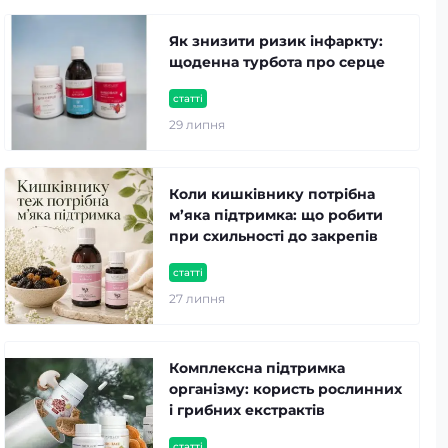
Як знизити ризик інфаркту:
щоденна турбота про серце
статті
29 липня
Коли кишківнику потрібна
м’яка підтримка: що робити
при схильності до закрепів
статті
27 липня
Комплексна підтримка
організму: користь рослинних
і грибних екстрактів
статті