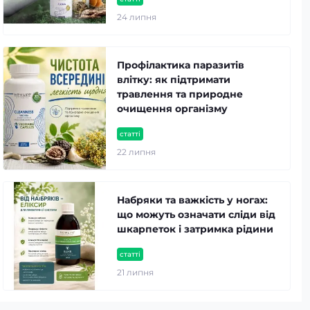
24 липня
Профілактика паразитів
влітку: як підтримати
травлення та природне
очищення організму
статті
22 липня
Набряки та важкість у ногах:
що можуть означати сліди від
шкарпеток і затримка рідини
статті
21 липня