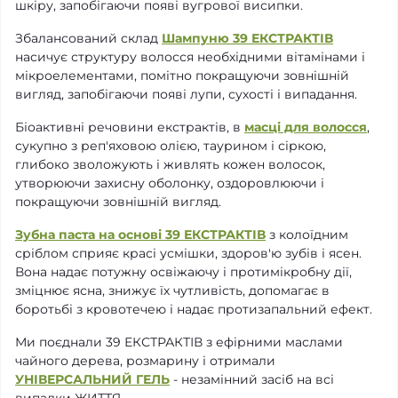
шкіру, запобігаючи появі вугрової висипки.
Збалансований склад
Шампуню 39 ЕКСТРАКТІВ
насичує структуру волосся необхідними вітамінами і
мікроелементами, помітно покращуючи зовнішній
вигляд, запобігаючи появі лупи, сухості і випадання.
Біоактивні речовини екстрактів, в
масці для волосся
,
сукупно з реп'яховою олією, таурином і сіркою,
глибоко зволожують і живлять кожен волосок,
утворюючи захисну оболонку, оздоровлюючи і
покращуючи зовнішній вигляд.
Зубна паста на основі 39 ЕКСТРАКТІВ
з колоїдним
сріблом сприяє красі усмішки, здоров'ю зубів і ясен.
Вона надає потужну освіжаючу і протимікробну дії,
зміцнює ясна, знижує їх чутливість, допомагає в
боротьбі з кровотечею і надає протизапальний ефект.
Ми поєднали 39 ЕКСТРАКТІВ з ефірними маслами
чайного дерева, розмарину і отримали
УНІВЕРСАЛЬНИЙ ГЕЛЬ
- незамінний засіб на всі