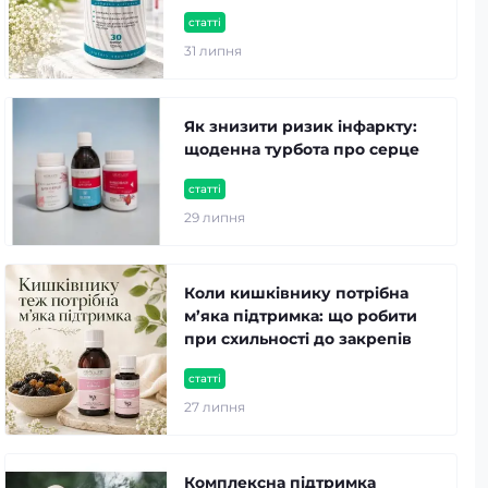
статті
31 липня
Як знизити ризик інфаркту:
щоденна турбота про серце
статті
29 липня
Коли кишківнику потрібна
м’яка підтримка: що робити
при схильності до закрепів
статті
27 липня
Комплексна підтримка