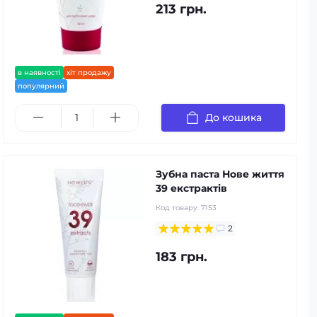
213 грн.
в наявності
хіт продажу
популярний
До кошика
Зубна паста Нове життя
39 екстрактів
Код товару:
7153
2
183 грн.