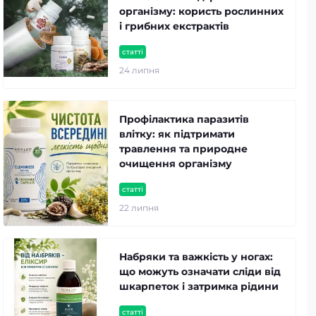
організму: користь рослинних
і грибних екстрактів
статті
24 липня
Профілактика паразитів
влітку: як підтримати
травлення та природне
очищення організму
статті
22 липня
Набряки та важкість у ногах:
що можуть означати сліди від
шкарпеток і затримка рідини
статті