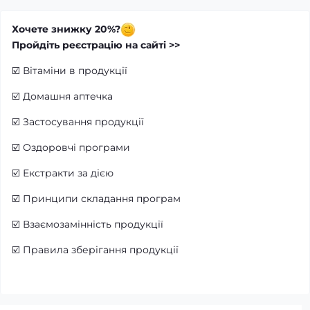
Хочете знижку 20%?
Пройдіть реєстрацію на сайті >>
☑️
Вітаміни в продукції
☑️
Домашня аптечка
☑️
Застосування продукції
☑️
Оздоровчі програми
☑️
Екстракти за дією
☑️
Принципи складання програм
☑️
Взаємозамінність продукції
☑️
Правила зберігання продукції