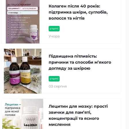
Колаген після 40 років:
підтримка шкіри, суглобів,
волосся та нігтів
статті
Учора
Підвищена пітливість:
причини та способи м’якого
догляду за шкірою
статті
03 серпня
Лецитин для мозку: прості
звички для пам’яті,
концентрації та ясного
мислення