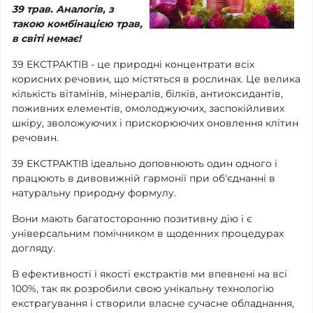
39 трав. Аналогів, з
такою комбінацією трав,
в світі немає!
39 ЕКСТРАКТІВ - це природні концентрати всіх
корисних речовин, що містяться в рослинах. Це велика
кількість вітамінів, мінералів, білків, антиоксидантів,
поживних елементів, омолоджуючих, заспокійливих
шкіру, зволожуючих і прискорюючих оновлення клітин
речовин.
39 ЕКСТРАКТІВ ідеально доповнюють один одного і
працюють в дивовижній гармонії при об'єднанні в
натуральну природну формулу.
Вони мають багатосторонню позитивну дію і є
універсальним помічником в щоденних процедурах
догляду.
В ефективності і якості екстрактів ми впевнені на всі
100%, так як розробили свою унікальну технологію
екстрагування і створили власне сучасне обладнання,