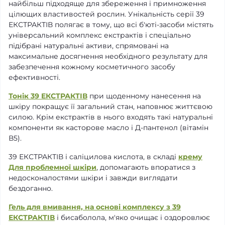
найбільш підходяще для збереження і примноження
цілющих властивостей рослин. Унікальність серії 39
ЕКСТРАКТІВ полягає в тому, що всі б'юті-засоби містять
універсальний комплекс екстрактів і спеціально
підібрані натуральні активи, спрямовані на
максимальне досягнення необхідного результату для
забезпечення кожному косметичного засобу
ефективності.
Тонік 39 ЕКСТРАКТІВ
при щоденному нанесення на
шкіру покращує її загальний стан, наповнює життєвою
силою. Крім екстрактів в нього входять такі натуральні
компоненти як касторове масло і Д-пантенол (вітамін
В5).
39 ЕКСТРАКТІВ і саліцилова кислота, в складі
крему
Для проблемної шкіри
, допомагають впоратися з
недосконалостями шкіри і завжди виглядати
бездоганно.
Гель для вмивання, на основі комплексу з 39
ЕКСТРАКТІВ
і бисаболола, м'яко очищає і оздоровлює