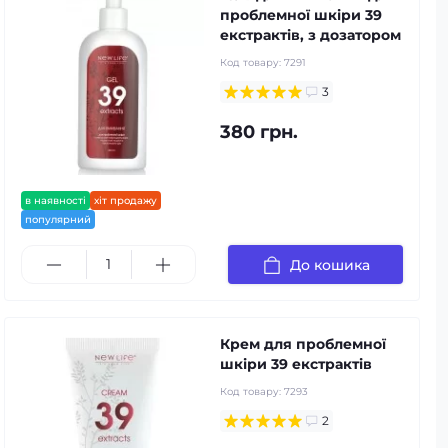
проблемної шкіри 39
екстрактів, з дозатором
Код товару:
7291
3
380 грн.
в наявності
хіт продажу
популярний
До кошика
Крем для проблемної
шкіри 39 екстрактів
Код товару:
7293
2