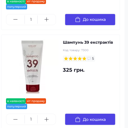
в наявності
хіт продажу
популярний
До кошика
Шампунь 39 екстрактів
Код товару:
7300
5
325 грн.
в наявності
хіт продажу
популярний
До кошика