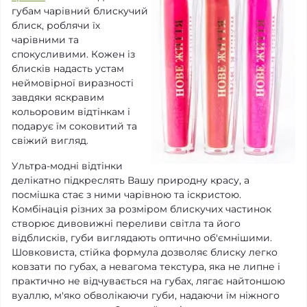
губам чарівний блискучий
блиск, роблячи їх
чарівними та
спокусливими. Кожен із
блисків надасть устам
неймовірної виразності
завдяки яскравим
кольоровим відтінкам і
подарує їм соковитий та
свіжий вигляд.
Ультра-модні відтінки
делікатно підкреслять Вашу природну красу, а
посмішка стає з ними чарівною та іскристою.
Комбінація різних за розміром блискучих частинок
створює дивовижні переливи світла та його
відблисків, губи виглядають оптично об'ємнішими.
Шовковиста, стійка формула дозволяє блиску легко
ковзати по губах, а невагома текстура, яка не липне і
практично не відчувається на губах, лягає найтоншою
вуаллю, м'яко обволікаючи губи, надаючи їм ніжного