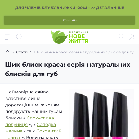
ДЛЯ ЧЛЕНІВ КЛУБУ ЗНИЖКИ -20%! = >> ДЕТАЛЬНІШЕ
Зачинити
Статті
Шик блиск краса: серія натуральних блисків для губ
Шик блиск краса: серія натуральних
блисків для губ
Неймовірне сяйво,
властиве лише
дорогоцінним каменям,
подарують Вашим губам
блиски «
Спокуслива
полуниця
», «
Солодка
малина
» та «
Соковитий
гранат
». Вони надають