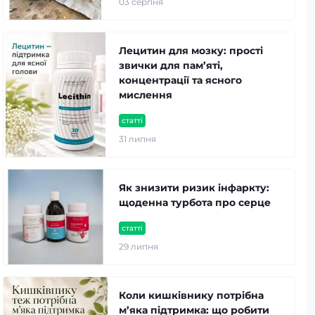
03 серпня
Лецитин для мозку: прості
звички для пам’яті,
концентрації та ясного
мислення
статті
31 липня
Як знизити ризик інфаркту:
щоденна турбота про серце
статті
29 липня
Коли кишківнику потрібна
м’яка підтримка: що робити