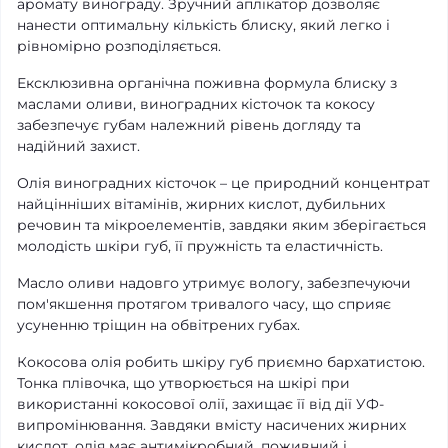
аромату винограду. Зручний аплікатор дозволяє
нанести оптимальну кількість блиску, який легко і
рівномірно розподіляється.
Ексклюзивна органічна поживна формула блиску з
маслами оливи, виноградних кісточок та кокосу
забезпечує губам належний рівень догляду та
надійний захист.
Олія виноградних кісточок – це природний концентрат
найцінніших вітамінів, жирних кислот, дубильних
речовин та мікроелементів, завдяки яким зберігається
молодість шкіри губ, її пружність та еластичність.
Масло оливи надовго утримує вологу, забезпечуючи
пом'якшення протягом тривалого часу, що сприяє
усуненню тріщин на обвітрених губах.
Кокосова олія робить шкіру губ приємно бархатистою.
Тонка плівочка, що утворюється на шкірі при
використанні кокосової олії, захищає її від дії УФ-
випромінювання. Завдяки вмісту насичених жирних
кислот, олія має антимікробний, поживний і