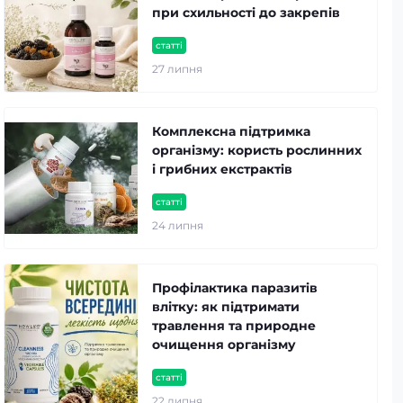
при схильності до закрепів
статті
27 липня
Комплексна підтримка
організму: користь рослинних
і грибних екстрактів
статті
24 липня
Профілактика паразитів
влітку: як підтримати
травлення та природне
очищення організму
статті
22 липня