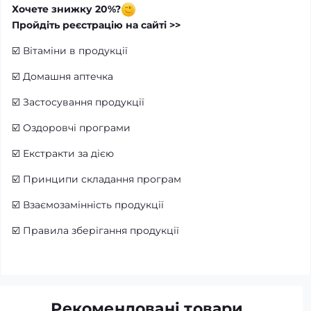
Хочете знижку 20%?
Пройдіть реєстрацію на сайті >>
☑️
Вітаміни в продукції
☑️
Домашня аптечка
☑️
Застосування продукції
☑️
Оздоровчі програми
☑️
Екстракти за дією
☑️
Принципи складання програм
☑️
Взаємозамінність продукції
☑️
Правила зберігання продукції
Рекомендовані товари