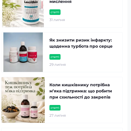
мислення
статті
31 липня
Як знизити ризик інфаркту:
щоденна турбота про серце
статті
29 липня
Коли кишківнику потрібна
м’яка підтримка: що робити
при схильності до закрепів
статті
27 липня