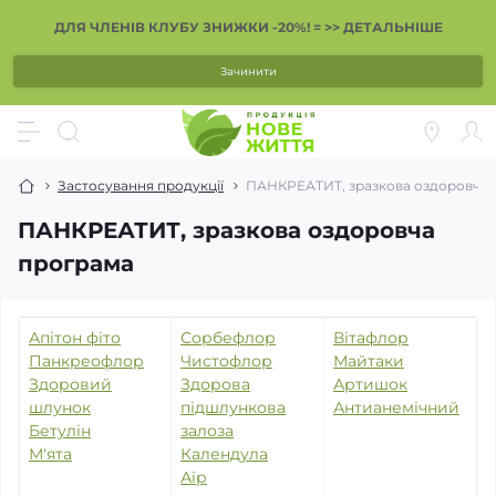
ДЛЯ ЧЛЕНІВ КЛУБУ ЗНИЖКИ -20%! = >> ДЕТАЛЬНІШЕ
Зачинити
Застосування продукції
ПАНКРЕАТИТ, зразкова оздоровча 
ПАНКРЕАТИТ, зразкова оздоровча
програма
Апітон фіто
Сорбефлор
Вітафлор
Панкреофлор
Чистофлор
Майтаки
Здоровий
Здорова
Артишок
шлунок
підшлункова
Антианемічний
Бетулін
залоза
М'ята
Календула
Аїр