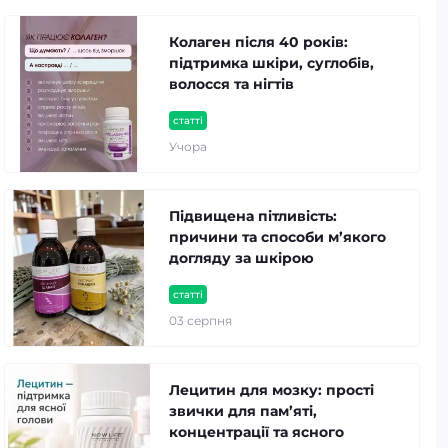
Колаген після 40 років:
підтримка шкіри, суглобів,
волосся та нігтів
статті
Учора
Підвищена пітливість:
причини та способи м’якого
догляду за шкірою
статті
03 серпня
Лецитин для мозку: прості
звички для пам’яті,
концентрації та ясного