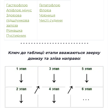
Гастрофлор
Гепатофлор
Апіфлор мінус
Флора
Здорова
Чорниця
підшлункова
Чисті судини
залоза
Ромашка
Пустирник
- - - - - - - - - - - - - - - - - - - - - - - - - -
Ключ до таблиці: етапи вважаються зверху
донизу та зліва направо: