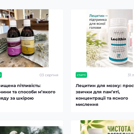
03 серпня
31 
і
статті
ищена пітливість:
Лецитин для мозку: прос
чини та способи м’якого
звички для пам’яті,
ляду за шкірою
концентрації та ясного
мислення