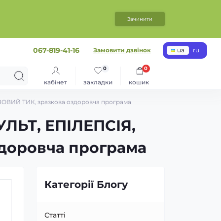
Зачинити
067-819-41-16
Замовити дзвінок
ua
ru
0
0
кабінет
закладки
кошик
ИЙ ТИК, зразкова оздоровча програма
ЬТ, ЕПІЛЕПСІЯ,
доровча програма
Категорії Блогу
Статті