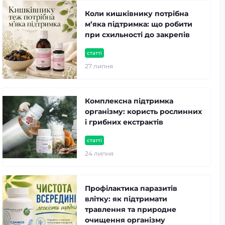
Коли кишківнику потрібна
м’яка підтримка: що робити
при схильності до закрепів
статті
27 липня
Комплексна підтримка
організму: користь рослинних
і грибних екстрактів
статті
24 липня
Профілактика паразитів
влітку: як підтримати
травлення та природне
очищення організму