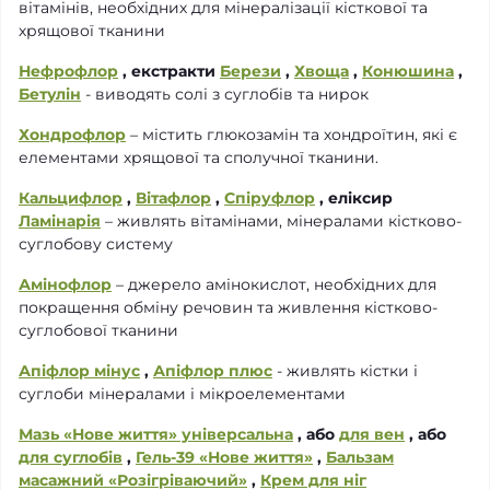
вітамінів, необхідних для мінералізації кісткової та
хрящової тканини
Нефрофлор
, екстракти
Берези
,
Хвоща
,
Конюшина
,
Бетулін
- виводять солі з суглобів та нирок
Хондрофлор
– містить глюкозамін та хондроїтин, які є
елементами хрящової та сполучної тканини.
Кальцифлор
,
Вітафлор
,
Спіруфлор
, еліксир
Ламінарія
– живлять вітамінами, мінералами кістково-
суглобову систему
Амінофлор
– джерело амінокислот, необхідних для
покращення обміну речовин та живлення кістково-
суглобової тканини
Апіфлор мінус
,
Апіфлор плюс
- живлять кістки і
суглоби мінералами і мікроелементами
Мазь «Нове життя» універсальна
, або
для вен
, або
для суглобів
,
Гель-39 «Нове життя»
,
Бальзам
масажний «Розігріваючий»
,
Крем для ніг