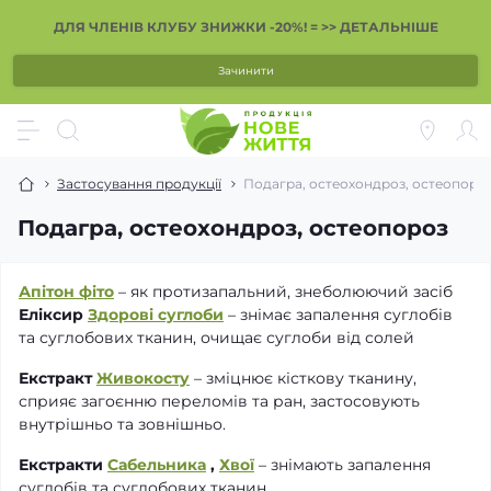
ДЛЯ ЧЛЕНІВ КЛУБУ ЗНИЖКИ -20%! = >> ДЕТАЛЬНІШЕ
Зачинити
Застосування продукції
Подагра, остеохондроз, остеопоро
Подагра, остеохондроз, остеопороз
Апітон фіто
– як протизапальний, знеболюючий засіб
Еліксир
Здорові суглоби
– знімає запалення суглобів
та суглобових тканин, очищає суглоби від солей
Екстракт
Живокосту
– зміцнює кісткову тканину,
сприяє загоєнню переломів та ран, застосовують
внутрішньо та зовнішньо.
Екстракти
Сабельника
,
Хвої
– знімають запалення
суглобів та суглобових тканин.