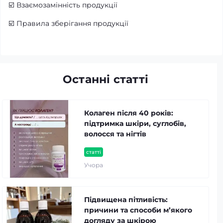
☑️
Взаємозамінність продукції
☑️
Правила зберігання продукції
Останні статті
Колаген після 40 років:
підтримка шкіри, суглобів,
волосся та нігтів
статті
Учора
Підвищена пітливість:
причини та способи м’якого
догляду за шкірою