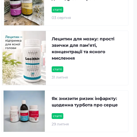
статті
03 серпня
Лецитин для мозку: прості
звички для пам’яті,
концентрації та ясного
мислення
статті
31 липня
Як знизити ризик інфаркту:
щоденна турбота про серце
статті
29 липня