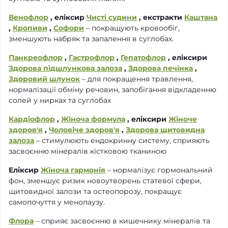
Венофлор
, еліксир
Чисті судини
, екстракти
Каштана
,
Кропиви
,
Софори
– покращують кровообіг,
зменшують набряк та запалення в суглобах.
Панкреофлор
,
Гастрофлор
,
Гепатофлор
, еліксири
Здорова підшлункова залоза
,
Здорова печінка
,
Здоровий шлунок
– для покращення травлення,
нормалізації обміну речовин, запобігання відкладенню
солей у нирках та суглобах
Кардіофлор
,
Жіноча формула
, еліксири
Жіноче
здоров'я
,
Чоловіче здоров'я
,
Здорова щитовидна
залоза
– стимулюють ендокринну систему, сприяють
засвоєнню мінералів кістковою тканиною
Еліксир
Жіноча гармонія
– нормалізує гормональний
фон, зменшує ризик новоутворень статевої сфери,
щитовидної залози та остеопорозу, покращує
самопочуття у менопаузу.
Флора
– сприяє засвоєнню в кишечнику мінералів та