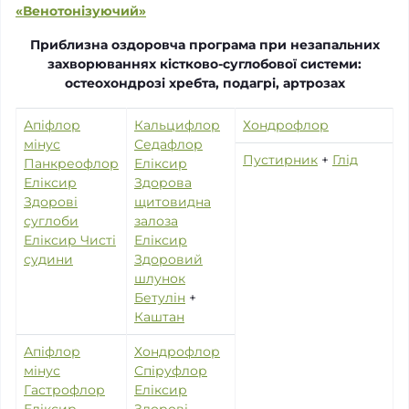
«Венотонізуючий»
Приблизна оздоровча програма при незапальних
захворюваннях кістково-суглобової системи:
остеохондрозі хребта, подагрі, артрозах
Апіфлор
Кальцифлор
Хондрофлор
мінус
Седафлор
Пустирник
+
Глід
Панкреофлор
Еліксир
Еліксир
Здорова
Здорові
щитовидна
суглоби
залоза
Еліксир Чисті
Еліксир
судини
Здоровий
шлунок
Бетулін
+
Каштан
Апіфлор
Хондрофлор
мінус
Спіруфлор
Гастрофлор
Еліксир