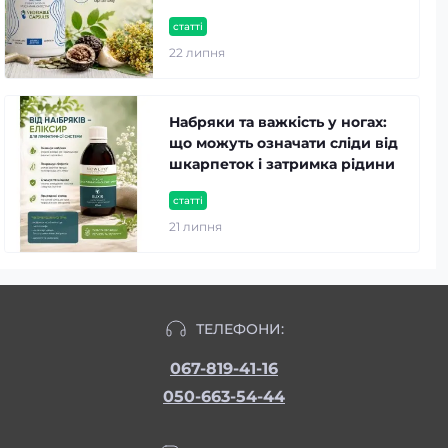
статті
22 липня
Набряки та важкість у ногах:
що можуть означати сліди від
шкарпеток і затримка рідини
статті
21 липня
ТЕЛЕФОНИ:
067-819-41-16
050-663-54-44