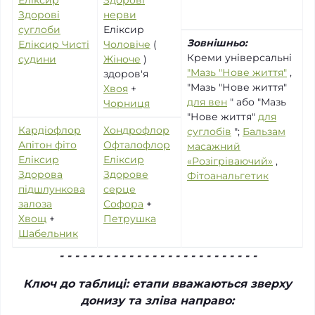
Еліксир
Здорові
Здорові
нерви
суглоби
Еліксир
Зовнішньо:
Еліксир Чисті
Чоловіче
(
Креми універсальні
судини
Жіноче
)
"Мазь "Нове життя"
,
здоров'я
"Мазь "Нове життя"
Хвоя
+
для вен
" або "Мазь
Чорниця
"Нове життя"
для
Кардіофлор
Хондрофлор
суглобів
";
Бальзам
Апітон фіто
Офталофлор
масажний
Еліксир
Еліксир
«Розігріваючий»
,
Здорова
Здорове
Фітоанальгетик
підшлункова
серце
залоза
Софора
+
Хвощ
+
Петрушка
Шабельник
- - - - - - - - - - - - - - - - - - - - - - - - - -
Ключ до таблиці: етапи вважаються зверху
донизу та зліва направо: