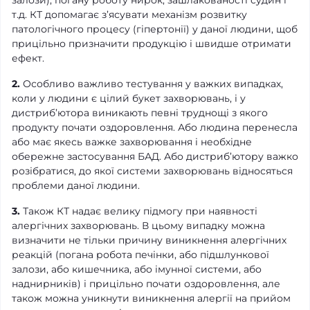
залози), погану роботу нирок, зашлакованості судин і
т.д. КТ допомагає з’ясувати механізм розвитку
патологічного процесу (гіпертонії) у даної людини, щоб
прицільно призначити продукцію і швидше отримати
ефект.
2.
Особливо важливо тестування у важких випадках,
коли у людини є цілий букет захворювань, і у
дистриб’ютора виникають певні труднощі з якого
продукту почати оздоровлення. Або людина перенесла
або має якесь важке захворювання і необхідне
обережне застосування БАД. Або дистриб’ютору важко
розібратися, до якої системи захворювань відносяться
проблеми даної людини.
3.
Також КТ надає велику підмогу при наявності
алергічних захворювань. В цьому випадку можна
визначити не тільки причину виникнення алергічних
реакцій (погана робота печінки, або підшлункової
залози, або кишечника, або імунної системи, або
наднирників) і прицільно почати оздоровлення, але
також можна уникнути виникнення алергії на прийом