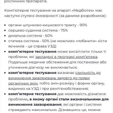
рослинних препаратів.
Комп’ютерне тестування на апараті «Медбіотех» має
наступні ступені ймовірності (за даними розробників):
органи шлунково-кишкового тракту - 90%
серцево-судинна система - 75%
дихальна система - 60%
статева система - 50% (не можливо «побачити» кісти
яєчників - це справа УЗД)
комп’ютерне тестування
може висвітлити тільки ті
проблеми, які
закладені в програмі комп’ютера
.
Подальше медичне обстеження для постановки або
уточнення діагнозу не виключається;
комп’ютерне тестування
визначає
схильність до
виникнення захворювань задовго до появи
органічних змін
, тобто змін розміру і форми органу,
видимих ​​на УЗД і при рентгенобстеження;
комп’ютерне тестування
дає можливість дізнатися:
проблеми
, в якому органі стали визначальними для
виникнення захворювання
, які органи і системи
страждають максимально. Дізнавшись це, можна