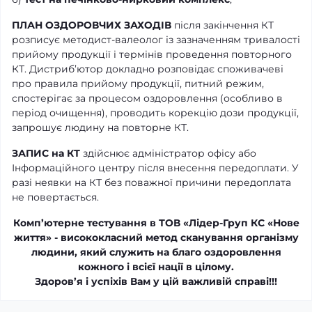
ПЛАН ОЗДОРОВЧИХ ЗАХОДІВ
після закінчення КТ
розписує методист-валеолог із зазначенням тривалості
прийому продукції і термінів проведення повторного
КТ. Дистриб’ютор докладно розповідає споживачеві
про правила прийому продукції, питний режим,
спостерігає за процесом оздоровлення (особливо в
період очищення), проводить корекцію дози продукції,
запрошує людину на повторне КТ.
ЗАПИС на КТ
здійснює адміністратор офісу або
Інформаційного центру після внесення передоплати. У
разі неявки на КТ без поважної причини передоплата
не повертається.
Комп’ютерне тестування в ТОВ «Лідер-Груп КС «Нове
життя» - висококласний метод сканування організму
людини, який служить на благо оздоровлення
кожного і всієї нації в цілому.
Здоров’я і успіхів Вам у цій важливій справі!!!