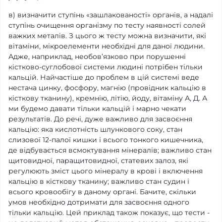
в) визначити ступінь «зашлакованості» органів, а надалі
ступінь очищення організму по тесту наявності солей
важких металів. З цього ж тесту можна визначити, які
вітаміни, мікроелементи необхідні для даної людини.
Адже, наприклад, необов’язково при порушенні
кістково-суглобової системи людині потрібен тільки
кальцій. Найчастіше до проблем в цій системі веде
нестача цинку, фосфору, магнію (провідник кальцію в
кісткову тканину), кремнію, літію, йоду, вітаміну А, Д. А
ми будемо давати тільки кальцій і марно чекати
результатів. До речі, дуже важливо для засвоєння
кальцію: яка кислотність шлункового соку, стан
слизової 12-палої кишки і всього тонкого кишечника,
де відбувається всмоктування мінералів; важливо стан
щитовидної, паращитовидної, статевих залоз, які
регулюють зміст цього мінералу в крові і включення
кальцію в кісткову тканину; важливо стан судин і
всього кровообігу в даному органі. Бачите, скільки
умов необхідно дотримати для засвоєння одного
тільки кальцію. Цей приклад також показує, що тести -