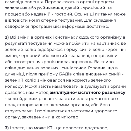
самовідновлення. Переважають в органі процеси
запалення або руйнування, давній - хронічний це
процес або недавній - гострий. Ось на ці питання може
відповісти комп’ютерне тестування. Для складання
оздоровчої програми цієї інформації достатньо.
2)
Всі зміни в органах і системах людського організму в
результаті тестування можна побачити на картинках, де
зелений колір відображає норму, синій колір - хронічні
зміни, червоний або жовтий - запальні, гострі зміни
або загострення хронічних захворювань. Важливо
співвідношення зелених і синіх точок. Головне, що в
динаміці, після прийому БАДів співвідношення синій -
зелений колір змінювалося на користь зеленого
кольору. Можливість намалювати, візуалізувати органи
дозволяє нам метод
амплітудно-частотного резонансу
- коли йде вимірювання частоти електромагнітного
поля, створюваного окремим органом, або його
структурами, і порівнюється з частотами здорового
органу, закладеними в комп’ютері.
3)
І третє, що може КТ - це провести додаткове,