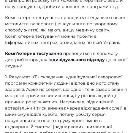
в Дніпропетровську і ми можемо оперативно ввести
нову продукцію, зробити оновлення програми і т.д.
Комп’ютерне тестування проводять спеціально навчені
методисти-валеологи (консультанти по здоровому
способу життя), які мають вищу медичну освіту.
Комп’ютерне тестування можна пройти в
Інформаційних центрах, розкиданих по всій Україні.
Комп’ютерне тестування
проводиться в допомогу
дистриб’ютору для
індивідуального підходу
до кожної
людини.
1.
Результат КТ - складання індивідуальної оздоровчої
програми конкретній людині відповідно його стану
здоров’я. Адже не секрет, що одне і те ж захворювання
має різні причини виникнення, і у різних людей ці
причини розрізняються. Наприклад, підвищений
артеріальний тиск виникає через відкладення солей в
шийному відділі хребта, погану роботу серця,
порушення венозного струму крові, зміни в
ендокринній системі (надниркових, щитовидної