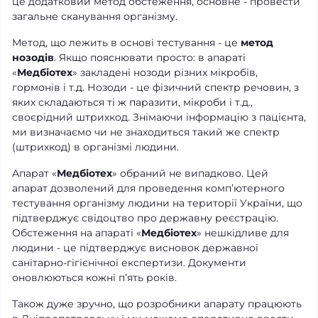
це додатковий метод обстеження, основне - провести
загальне сканування організму.
Метод, що лежить в основі тестування - це
метод
нозодів
. Якщо пояснювати просто: в апараті
«
Медбіотех
» закладені нозоди різних мікробів,
гормонів і т.д. Нозоди - це фізичний спектр речовин, з
яких складаються ті ж паразити, мікроби і т.д.,
своєрідний штрихкод. Знімаючи інформацію з пацієнта,
ми визначаємо чи не знаходиться такий же спектр
(штрихкод) в організмі людини.
Апарат «
Медбіотех
» обраний не випадково. Цей
апарат дозволений для проведення комп’ютерного
тестування організму людини на території України, що
підтверджує свідоцтво про державну реєстрацію.
Обстеження на апараті «
Медбіотех
» нешкідливе для
людини - це підтверджує висновок державної
санітарно-гігієнічної експертизи. Документи
оновлюються кожні п’ять років.
Також дуже зручно, що розробники апарату працюють