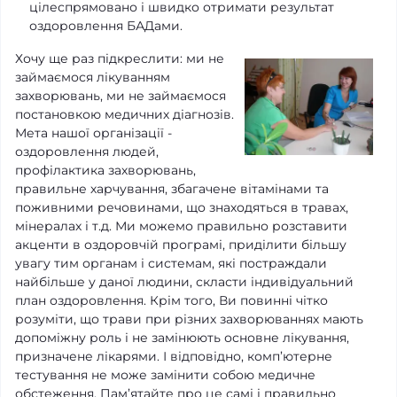
цілеспрямовано і швидко отримати результат
оздоровлення БАДами.
Хочу ще раз підкреслити: ми не
займаємося лікуванням
захворювань, ми не займаємося
постановкою медичних діагнозів.
Мета нашої організації -
оздоровлення людей,
профілактика захворювань,
правильне харчування, збагачене вітамінами та
поживними речовинами, що знаходяться в травах,
мінералах і т.д. Ми можемо правильно розставити
акценти в оздоровчій програмі, приділити більшу
увагу тим органам і системам, які постраждали
найбільше у даної людини, скласти індивідуальний
план оздоровлення. Крім того, Ви повинні чітко
розуміти, що трави при різних захворюваннях мають
допоміжну роль і не замінюють основне лікування,
призначене лікарями. І відповідно, комп’ютерне
тестування не може замінити собою медичне
обстеження. Пам’ятайте про це самі і правильно