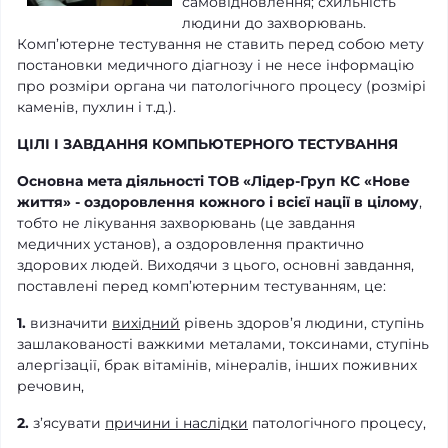
самовідновлення; схильність
людини до захворювань.
Комп’ютерне тестування не ставить перед собою мету
постановки медичного діагнозу і не несе інформацію
про розміри органа чи патологічного процесу (розмірі
каменів, пухлин і т.д.).
ЦІЛІ І ЗАВДАННЯ КОМПЬЮТЕРНОГО ТЕСТУВАННЯ
Основна мета діяльності ТОВ «Лідер-Груп КС «Нове
життя» - оздоровлення кожного і всієї нації в цілому
,
тобто не лікування захворювань (це завдання
медичних установ), а оздоровлення практично
здорових людей. Виходячи з цього, основні завдання,
поставлені перед комп’ютерним тестуванням, це:
1.
визначити
вихідний
рівень здоров’я людини, ступінь
зашлакованості важкими металами, токсинами, ступінь
алергізації, брак вітамінів, мінералів, інших поживних
речовин,
2.
з’ясувати
причини і наслідки
патологічного процесу,