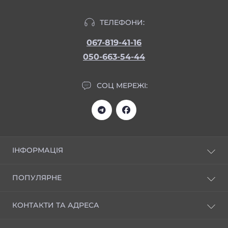
ТЕЛЕФОНИ:
067-819-41-16
050-663-54-44
СОЦ МЕРЕЖІ:
ІНФОРМАЦІЯ
Статті
ПОПУЛЯРНЕ
Відгуки
Доставка та оплата
НОВИНКИ
КОНТАКТИ ТА АДРЕСА
Скачати прайс
Креми універсальні
Реєстрація і знижка 20%
Серія ЕКСТРАКТИ
Київ, вул. Черчилля (Червоноткацька) 43, Нове