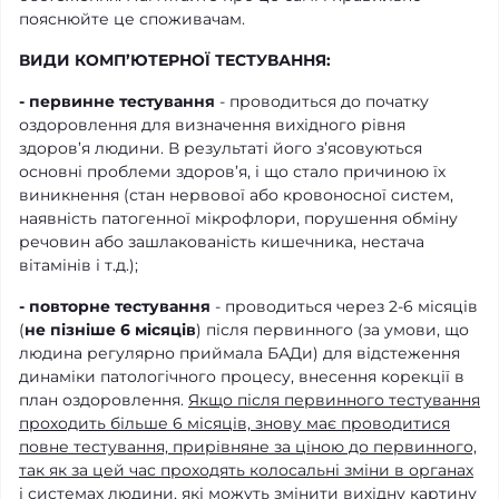
пояснюйте це споживачам.
ВИДИ КОМП’ЮТЕРНОЇ ТЕСТУВАННЯ:
- первинне тестування
- проводиться до початку
оздоровлення для визначення вихідного рівня
здоров’я людини. В результаті його з’ясовуються
основні проблеми здоров’я, і що стало причиною їх
виникнення (стан нервової або кровоносної систем,
наявність патогенної мікрофлори, порушення обміну
речовин або зашлакованість кишечника, нестача
вітамінів і т.д.);
- повторне тестування
- проводиться через 2-6 місяців
(
не пізніше 6 місяців
) після первинного (за умови, що
людина регулярно приймала БАДи) для відстеження
динаміки патологічного процесу, внесення корекції в
план оздоровлення.
Якщо після первинного тестування
проходить більше 6 місяців, знову має проводитися
повне тестування, прирівняне за ціною до первинного,
так як за цей час проходять колосальні зміни в органах
і системах людини, які можуть змінити вихідну картину