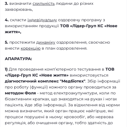
3.
визначити
схильність
людини до різних
захворювань,
4.
скласти
індивідуальну
оздоровчу програму з
використанням продукції
ТОВ «Лідер-Груп КС «Нове
життя»,
5.
простежити
динаміку
оздоровлення, своєчасно
внести
корекцію
в план оздоровлення.
АПАРАТУРА:
1)
Для проведення комп’ютерного тестування в
ТОВ
«Лідер-Груп КС «Нове життя»
використовується
діагностичний комплекс "Медбіотех"
. Збір інформації
про роботу (функції) кожного органу проводиться за
методом Фоля
- метод електроакупунктури, коли по
біоактивним крапках, що знаходяться на руках і ногах
пацієнта, йде збір інформації. За відхилення від норми
можна визначити, який орган працює найгірше, які
процеси порушені в ньому: кровообіг, або нервова
регуляція, або очищення органу, тобто здатність до