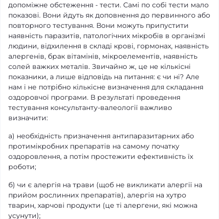
допоміжне обстеження - тести. Самі по собі тести мало
показові. Вони йдуть як доповнення до первинного або
повторного тестування. Вони можуть припустити
наявність паразитів, патологічних мікробів в організмі
людини, відхилення в складі крові, гормонах, наявність
алергенів, брак вітамінів, мікроелементів, наявність
солей важких металів. Звичайно ж, це не кількісні
показники, а лише відповідь на питання: є чи ні? Але
нам і не потрібно кількісне визначення для складання
оздоровчої програми. В результаті проведення
тестування консультанту-валеології важливо
визначити:
а) необхідність призначення антипаразитарних або
протимікробних препаратів на самому початку
оздоровлення, а потім простежити ефективність їх
роботи;
б) чи є алергія на трави (щоб не викликати алергії на
прийом рослинних препаратів), алергія на хутро
тварин, харчові продукти (це ті алергени, які можна
усунути);