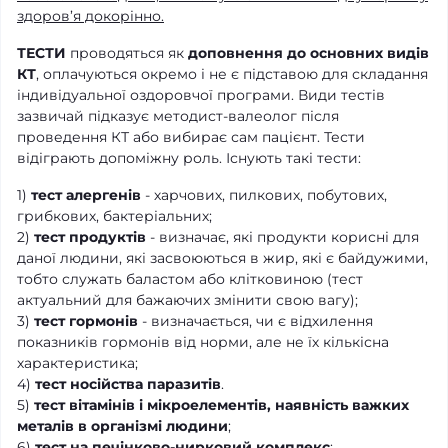
здоров’я докорінно.
ТЕСТИ
проводяться як
доповнення до основних видів
КТ
, оплачуються окремо і не є підставою для складання
індивідуальної оздоровчої програми. Види тестів
зазвичай підказує методист-валеолог після
проведення КТ або вибирає сам пацієнт. Тести
відіграють допоміжну роль. Існують такі тести:
1)
тест алергенів
- харчових, пилкових, побутових,
грибкових, бактеріальних;
2)
тест продуктів
- визначає, які продукти корисні для
даної людини, які засвоюються в жир, які є байдужими,
тобто служать баластом або клітковиною (тест
актуальний для бажаючих змінити свою вагу);
3)
тест гормонів
- визначається, чи є відхилення
показників гормонів від норми, але не їх кількісна
характеристика;
4)
тест носійства паразитів
.
5)
тест вітамінів і мікроелементів, наявність важких
металів в організмі людини
;
6)
тест на печінково-нирковий комплекс
;